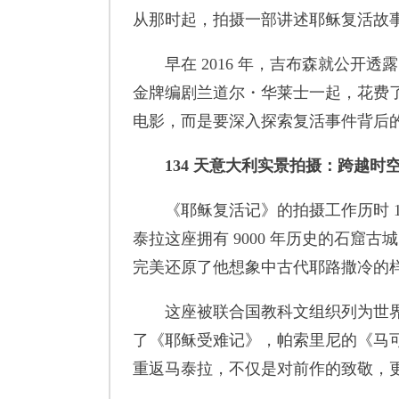
从那时起，拍摄一部讲述耶稣复活故
早在 2016 年，吉布森就公开透
金牌编剧兰道尔・华莱士一起，花费了整
电影，而是要深入探索复活事件背后
134 天意大利实景拍摄：跨越时
《耶稣复活记》的拍摄工作历时 1
泰拉这座拥有 9000 年历史的石窟
完美还原了他想象中古代耶路撒冷的
这座被联合国教科文组织列为世界文
了《耶稣受难记》，帕索里尼的《马
重返马泰拉，不仅是对前作的致敬，