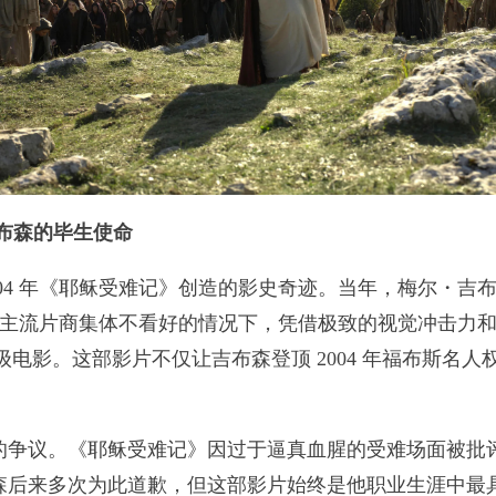
吉布森的毕生使命
 年《耶稣受难记》创造的影史奇迹。当年，梅尔・吉布森
坞主流片商集体不看好的情况下，凭借极致的视觉冲击力和深
级电影。这部影片不仅让吉布森登顶 2004 年福布斯名
议。《耶稣受难记》因过于逼真血腥的受难场面被批评为
森后来多次为此道歉，但这部影片始终是他职业生涯中最