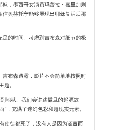
稣，墨西哥女演员玛蕾拉・嘉里加则
相信奥赫托宁能够展现出耶稣复活后那
足的时间。考虑到吉布森对细节的极
。
吉布森透露，影片不会简单地按照时
教主题。
，去到地狱。我们会讲述撒旦的起源故
东西"，充满了迷幻色彩和超现实元素。
有使徒都死了，没有人是因为谎言而