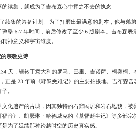
事的续集，就成为了吉布森心中挥之不去的执念。
露了续集的筹备计划。为了打磨出最满意的剧本，他与弟
整 6-7 年时间，前后修改了至少 6 版剧本。吉布森
的精神意义和宇宙维度。
空的宗教史诗
34 天，辗转于意大利的罗马、巴里、吉诺萨、柯奥柯、
古城，正是 23 年前《耶稣受难记》的主要拍摄地。吉布
样子。
化遗产的古城，因其独特的石窟民居和岩石地貌，被誉为
可福音》、凯瑟琳・哈德威克的《基督诞生记》等多部宗
更是为了延续那种跨越时空的历史真实感。