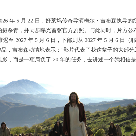
2026 年 5 月 22 日，好莱坞传奇导演梅尔・吉布森
拍摄杀青，并同步曝光首张官方剧照。与此同时，片方公
推迟至 2027 年 5 月 6 日，下部则从 2027 年 5 月 6 
 年的作品，吉布森动情地表示："影片代表了我这辈子的大
影，而是一项肩负了 20 年的任务，去讲述一个我相信