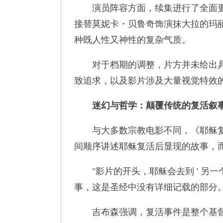
演员阵容方面，续集进行了全面更新
接替莫妮卡・贝鲁奇饰演抹大拉的玛
种既人性又神性的复杂气质。
对于档期的调整，片方并未给出具体
致追求，以及影片涉及大量视觉特效的
迷幻与哲学：颠覆传统的复活叙
与大多数宗教电影不同，《耶稣复活
间顺序讲述耶稣复活后显现的故事，而
"影片的开头，耶稣会去到 ' 另一
事，这是圣经中没有详细记载的部分。
吉布森强调，复活事件是整个基督教