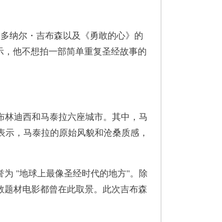
弟多纳尔・吉布森以及《勇敢的心》的
表示，他不想拍一部简单重复圣经故事的
布林迪西和马泰拉六座城市。其中，马
森曾表示，马泰拉的原始风貌和沧桑质感，
 "地球上最像圣经时代的地方"。除
教题材电影都曾在此取景。此次吉布森