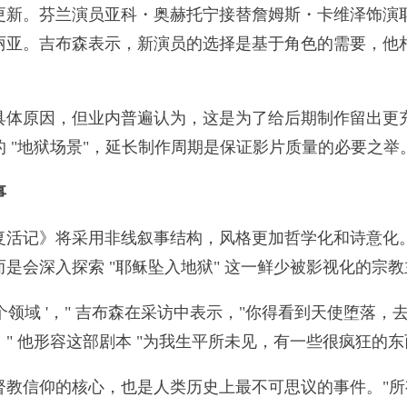
。芬兰演员亚科・奥赫托宁接替詹姆斯・卡维泽饰演耶
丽亚。吉布森表示，新演员的选择是基于角色的需要，他
原因，但业内普遍认为，这是为了给后期制作留出更充
 "地狱场景"，延长制作周期是保证影片质量的必要之举
事
记》将采用非线叙事结构，风格更加哲学化和诗意化。
是会深入探索 "耶稣坠入地狱" 这一鲜少被影视化的宗
个领域 '，" 吉布森在采访中表示，"你得看到天使堕落
" 他形容这部剧本 "为我生平所未见，有一些很疯狂的
信仰的核心，也是人类历史上最不可思议的事件。"所