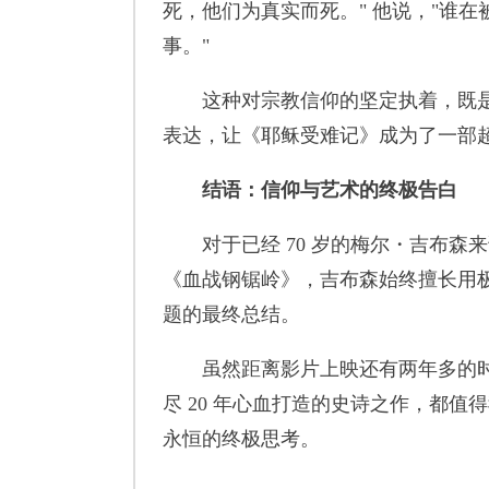
死，他们为真实而死。" 他说，"谁
事。"
这种对宗教信仰的坚定执着，既是吉
表达，让《耶稣受难记》成为了一部
结语：信仰与艺术的终极告白
对于已经 70 岁的梅尔・吉布森
《血战钢锯岭》，吉布森始终擅长用
题的最终总结。
虽然距离影片上映还有两年多的时间
尽 20 年心血打造的史诗之作，都
永恒的终极思考。