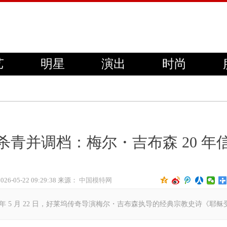
艺
明星
演出
时尚
杀青并调档：梅尔・吉布森 20 年
2026-05-22 09:29:38 来源：
中国模特网
26 年 5 月 22 日，好莱坞传奇导演梅尔・吉布森执导的经典宗教史诗《耶稣