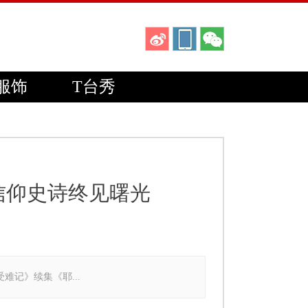
服饰
T台秀
信仰史诗终见曙光
受难记》续集《耶...