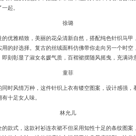
了一起。
徐璐
优雅精致，美丽的花朵清新自然，搭配纯色针织马甲，
实用的好选择。复古的丝绒面料仿佛带你走向另一个时空
，即刻彰显了淑女名媛气质，百褶裙摆随风摇曳，充满诗
童菲
时风情万种，这件针织上衣有镂空图案，设计感强，看
拥有十足女人味。
林允儿
款式，这款衬衫连衣裙不但采用知性十足的条纹图案，