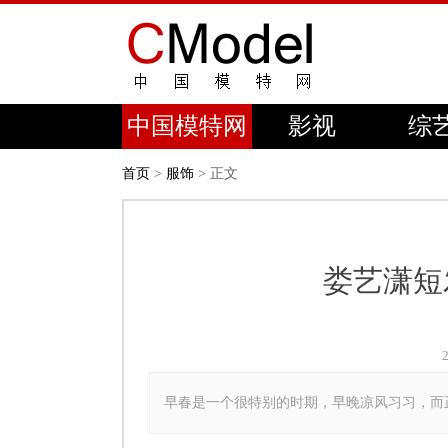
中国模特网
影视
综
首页
>
服饰
> 正文
娄艺潇短
早春是一个很特别的时期，早晚凉风习习，而