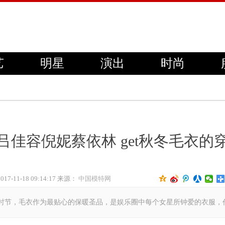
艺
明星
演出
时尚
吕佳容倪妮蔡依林 get秋冬毛衣的
2017-11-18 09:14:17 来源：
中国模特网
当下已入初冬时节，毛衣作为最贴心的保暖圣品，是娱乐圈中每个女星所钟爱的衣