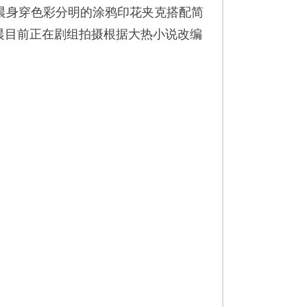
晨身穿色彩分明的涂鸦印花夹克搭配简
晨目前正在剧组拍摄根据大热小说改编