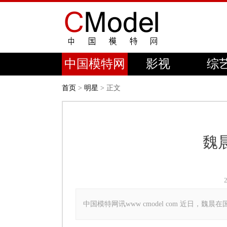
中国模特网
影视
综
首页
>
明星
> 正文
魏
中国模特网讯www cmodel com 近