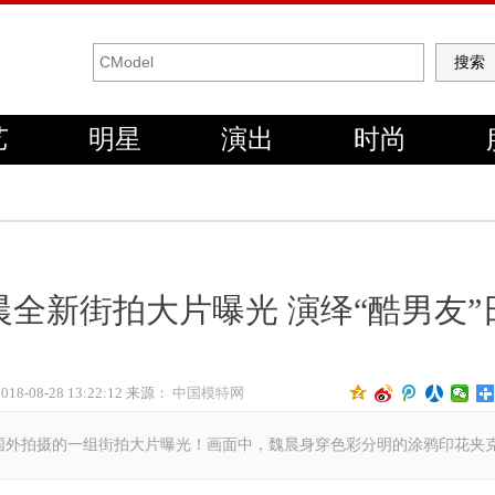
艺
明星
演出
时尚
晨全新街拍大片曝光 演绎“酷男友”
2018-08-28 13:22:12 来源：
中国模特网
日，魏晨在国外拍摄的一组街拍大片曝光！画面中，魏晨身穿色彩分明的涂鸦印花