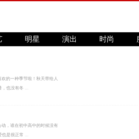
艺
明星
演出
时尚
人们最喜欢的一种季节啦！秋天带给人
也没有冬 ...
们怦然心动，谁在初中高中的时候没有
是很正常 ...