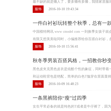
最不缺的就是懒人了，要多懒有多懒，我猜家居服应该
服饰
2016-10-10 19:43:34
一件白衬衫玩转整个秋季，总有一
中国模特网讯 www cmodel com 一到换季女
有限又想美美哒同时，小编推荐给你百搭白衬衫，永远
服饰
2016-10-10 15:56:41
秋冬季男装百搭风格，一招教你秒
黑色皮夹克黑色皮衣是炫酷个性的象征，同时带着
和运动鞋背包是绝配，简单的白色T恤穿在里面显帅气，
服饰
2016-10-09 16:48:23
一条黑裤陪你“瘦”过四季
女生平常必备的就是纯色的T或者是牛仔裤了，因