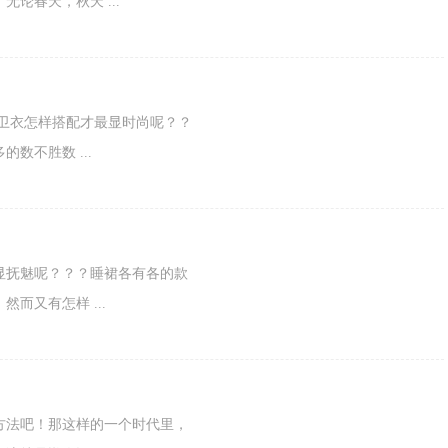
论春天，秋天 ...
卫衣怎样搭配才最显时尚呢？？
数不胜数 ...
显抚魅呢？？？睡裙各有各的款
而又有怎样 ...
方法吧！那这样的一个时代里，