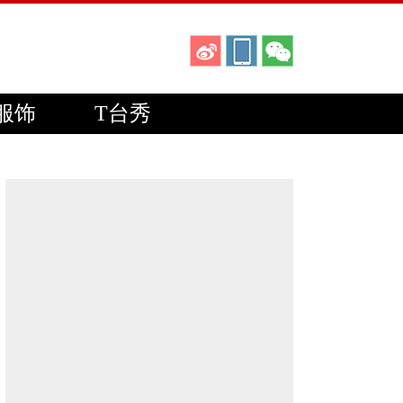
服饰
T台秀