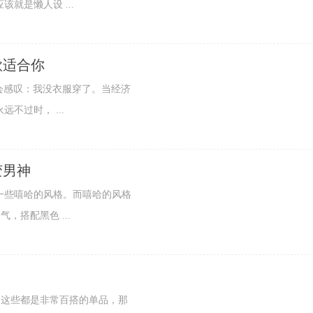
就是懒人设 ...
款适合你
孩子就会感叹：我没衣服穿了。当经济
不过时， ...
变男神
一些嘻哈的风格。而嘻哈的风格
搭配黑色 ...
为这些都是非常百搭的单品，那