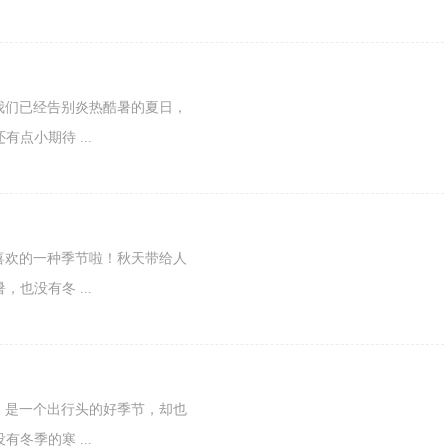
临，而我们已经告别炎热酷暑的夏日，
点小期待 ...
人们最喜欢的一种季节啦！秋天带给人
也没有冬 ...
混搭季，是一个出行头的好季节，却也
冬季的寒 ...