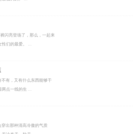
爱的短裤闪亮登场了，那么，一起来
们的最爱。 ...
态
东西无奇不有，又有什么东西能够干
点一线的生 ...
衣，才会穿出那种清高冷傲的气质