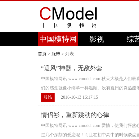
中国模特网
影视
综
首页
>
服饰
> 列表
“遮风”神器，无敌外套
中国模特网讯 www cmodel com 秋天大概是
们的感觉就像小绵羊一样温顺。没有夏日的炎热酷暑，
服饰
2016-10-13 16:17:15
情侣衫，重新跳动的心律
中国模特网讯 www cmodel com 爱情，使我
过几个深刻的爱恋呢！而且在初中高中的时候谈恋爱也